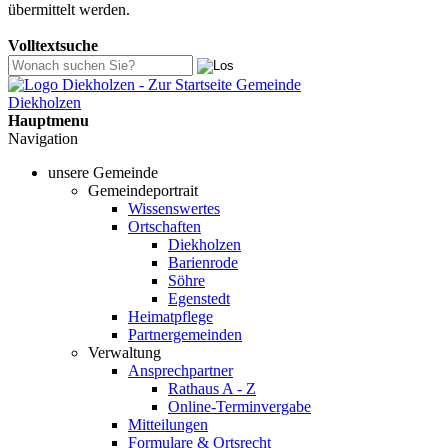
übermittelt werden.
Mehr Informationen zum Datenschutz
Volltextsuche
Gemeinde
Diekholzen
Hauptmenu
Navigation
unsere Gemeinde
Gemeindeportrait
Wissenswertes
Ortschaften
Diekholzen
Barienrode
Söhre
Egenstedt
Heimatpflege
Partnergemeinden
Verwaltung
Ansprechpartner
Rathaus A - Z
Online-Terminvergabe
Mitteilungen
Formulare & Ortsrecht