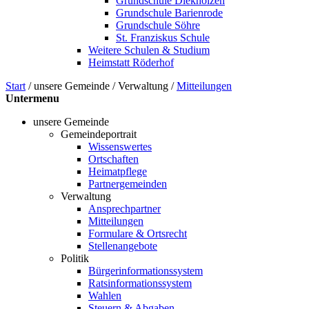
Grundschule Diekholzen
Grundschule Barienrode
Grundschule Söhre
St. Franziskus Schule
Weitere Schulen & Studium
Heimstatt Röderhof
Start
/
unsere Gemeinde
/
Verwaltung
/
Mitteilungen
Untermenu
unsere Gemeinde
Gemeindeportrait
Wissenswertes
Ortschaften
Heimatpflege
Partnergemeinden
Verwaltung
Ansprechpartner
Mitteilungen
Formulare & Ortsrecht
Stellenangebote
Politik
Bürgerinformationssystem
Ratsinformationssystem
Wahlen
Steuern & Abgaben