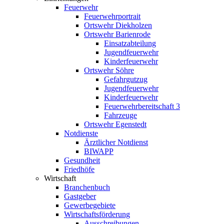
Feuerwehr
Feuerwehrportrait
Ortswehr Diekholzen
Ortswehr Barienrode
Einsatzabteilung
Jugendfeuerwehr
Kinderfeuerwehr
Ortswehr Söhre
Gefahrgutzug
Jugendfeuerwehr
Kinderfeuerwehr
Feuerwehrbereitschaft 3
Fahrzeuge
Ortswehr Egenstedt
Notdienste
Ärztlicher Notdienst
BIWAPP
Gesundheit
Friedhöfe
Wirtschaft
Branchenbuch
Gastgeber
Gewerbegebiete
Wirtschaftsförderung
Ausschreibungen