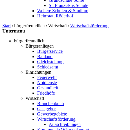
Grundschule Söhre
St. Franziskus Schule
Weitere Schulen & Studium
Heimstatt Röderhof
Start
/
bürgerfreundlich
/
Wirtschaft
/
Wirtschaftsförderung
Untermenu
bürgerfreundlich
Bürgeranliegen
Bürgerservice
Bauland
Gleichstellung
Schiedsamt
Einrichtungen
Feuerwehr
Notdienste
Gesundheit
Friedhöfe
Wirtschaft
Branchenbuch
Gastgeber
Gewerbegebiete
Wirtschaftsförderung
Ausschreibungen
Kommunale Wärmeplanung