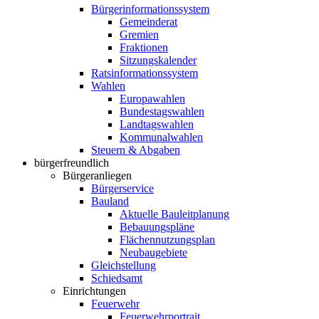
Bürgerinformationssystem
Gemeinderat
Gremien
Fraktionen
Sitzungskalender
Ratsinformationssystem
Wahlen
Europawahlen
Bundestagswahlen
Landtagswahlen
Kommunalwahlen
Steuern & Abgaben
bürgerfreundlich
Bürgeranliegen
Bürgerservice
Bauland
Aktuelle Bauleitplanung
Bebauungspläne
Flächennutzungsplan
Neubaugebiete
Gleichstellung
Schiedsamt
Einrichtungen
Feuerwehr
Feuerwehrportrait