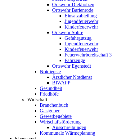
Ortswehr Diekholzen
Ortswehr Barienrode
Einsatzabteilung
Jugendfeuerwehr
Kinderfeuerwehr
Ortswehr Söhre
Gefahrgutzug
Jugendfeuerwehr
Kinderfeuerwehr
Feuerwehrbereitschaft 3
Fahrzeuge
Ortswehr Egenstedt
Notdienste
Ärztlicher Notdienst
BIWAPP
Gesundheit
Friedhöfe
Wirtschaft
Branchenbuch
Gastgeber
Gewerbegebiete
Wirtschaftsförderung
Ausschreibungen
Kommunale Wärmeplanung
lebenswert