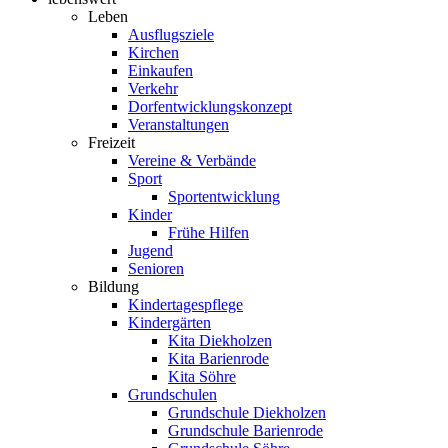
Leben
Ausflugsziele
Kirchen
Einkaufen
Verkehr
Dorfentwicklungskonzept
Veranstaltungen
Freizeit
Vereine & Verbände
Sport
Sportentwicklung
Kinder
Frühe Hilfen
Jugend
Senioren
Bildung
Kindertagespflege
Kindergärten
Kita Diekholzen
Kita Barienrode
Kita Söhre
Grundschulen
Grundschule Diekholzen
Grundschule Barienrode